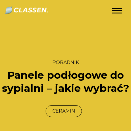
Showroom
Centrum Kompetencji Classen
Filmy
Poradniki
PORADNIK
Kontakt
Panele podłogowe do
sypialni – jakie wybrać?
PL
CERAMIN