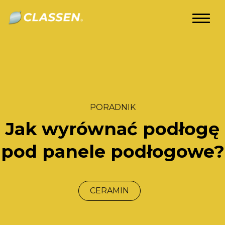
Showroom
Centrum Kompetencji Classen
Filmy
Poradniki
PORADNIK
Kontakt
Jak wyrównać podłogę
pod panele podłogowe?
PL
CERAMIN