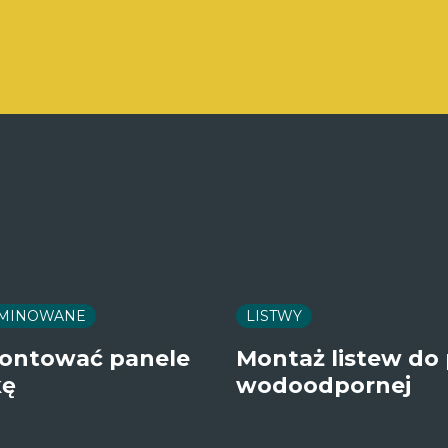
AMINOWANE
LISTWY
ontować panele
Montaż listew do
kę
wodoodpornej